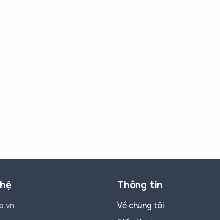
 hệ
Thông tin
e.vn
Về chúng tôi