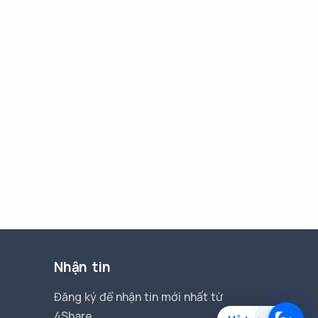
Nhận tin
Đăng ký để nhận tin mới nhất từ
4Share.