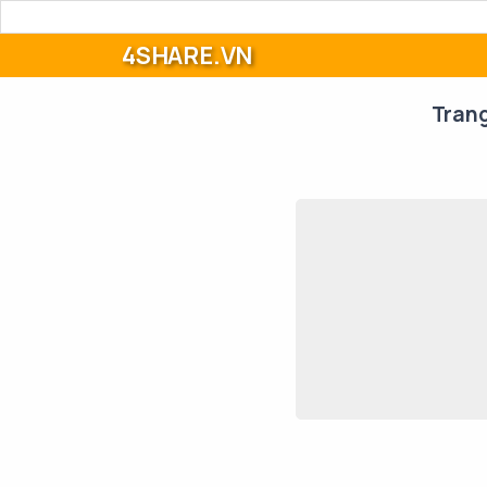
4SHARE.VN
Tran