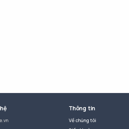
 hệ
Thông tin
e.vn
Về chúng tôi