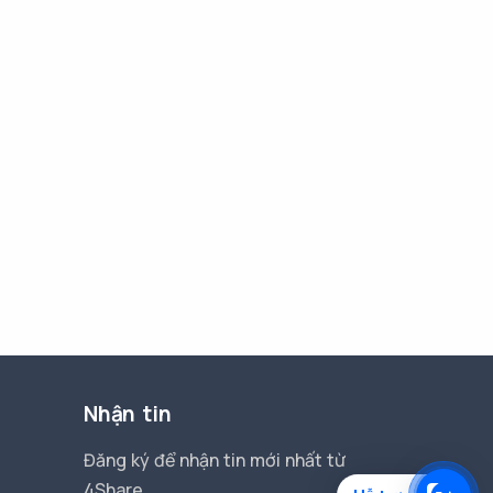
Nhận tin
Đăng ký để nhận tin mới nhất từ
4Share.