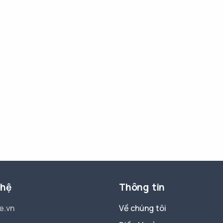
 hệ
Thông tin
e.vn
Về chúng tôi