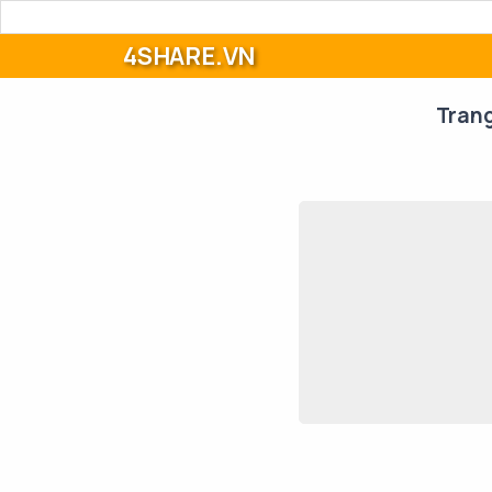
4SHARE.VN
Tran