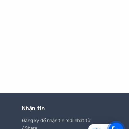
Nhận tin
Đăng ký để nhận tin mới nhất từ
4Share.