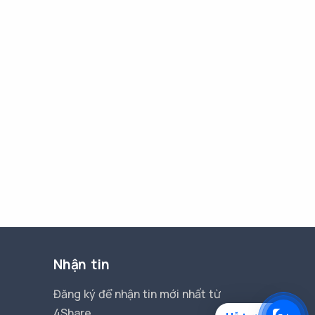
Nhận tin
Đăng ký để nhận tin mới nhất từ
4Share.