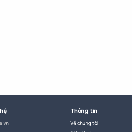
 hệ
Thông tin
e.vn
Về chúng tôi