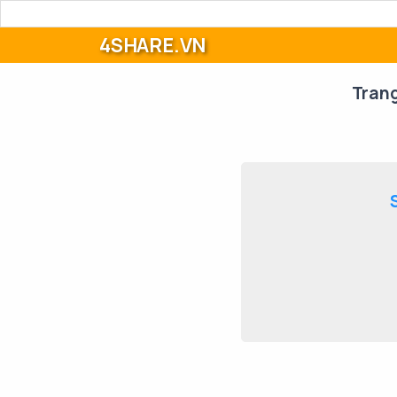
4SHARE.VN
Tran