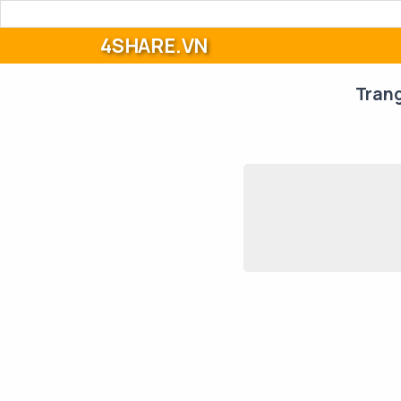
4SHARE.VN
Tran