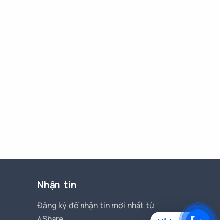
Nhận tin
Đăng ký để nhận tin mới nhất từ
4Share.