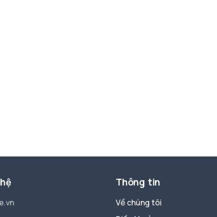
 hệ
Thông tin
e.vn
Về chúng tôi