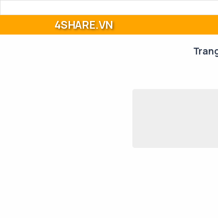
4SHARE.VN
Tran