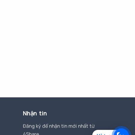
Nhận tin
Đăng ký để nhận tin mới nhất từ
4Share.