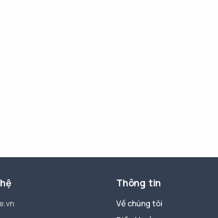
 hệ
Thông tin
e.vn
Về chúng tôi