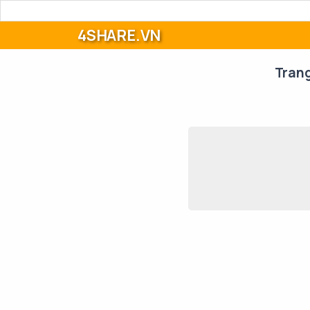
4SHARE.VN
Tran