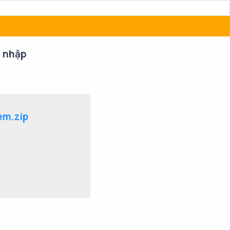
 nhập
em.zip