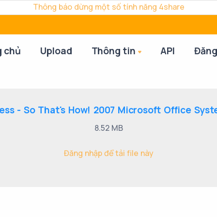
Thông báo dừng một số tính năng 4share
g chủ
Upload
Thông tin
API
Đăng
ess - So That's How! 2007 Microsoft Office Syst
8.52 MB
Đăng nhập để tải file này