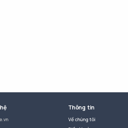
 hệ
Thông tin
e.vn
Về chúng tôi