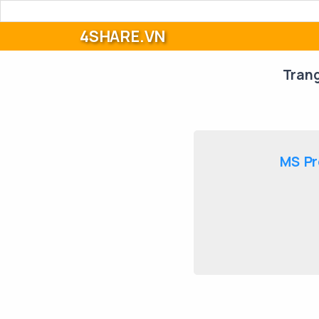
4SHARE.VN
Tran
MS Pr