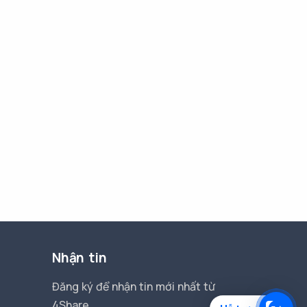
Nhận tin
Đăng ký để nhận tin mới nhất từ
4Share.