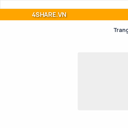
4SHARE.VN
Tran