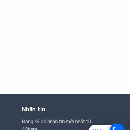
Nhận tin
Đăng ký để nhận tin mới nhất từ
4Share.