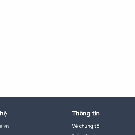
 hệ
Thông tin
e.vn
Về chúng tôi