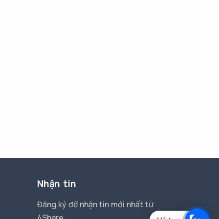
Nhận tin
Đăng ký để nhận tin mới nhất từ
4Share.