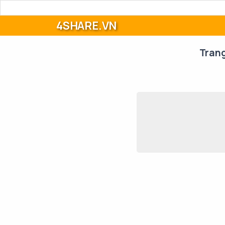
4SHARE.VN
Tran