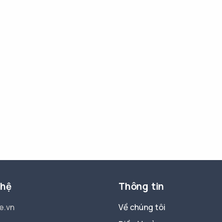
 hệ
Thông tin
e.vn
Về chúng tôi