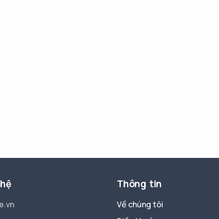
 hệ
Thông tin
e.vn
Về chúng tôi