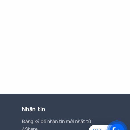
Nhận tin
Đăng ký để nhận tin mới nhất từ
4Share.