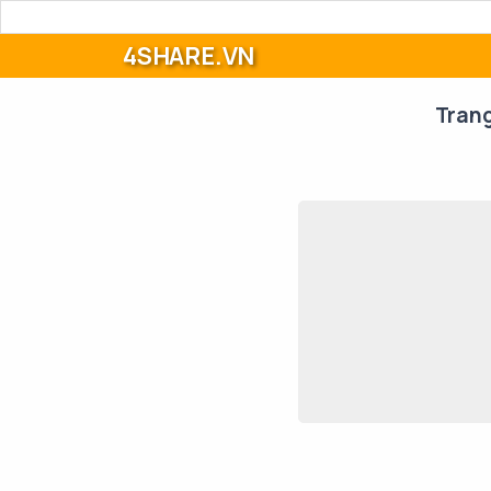
4SHARE.VN
Tran