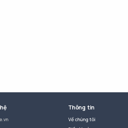
 hệ
Thông tin
e.vn
Về chúng tôi