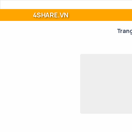
4SHARE.VN
Tran