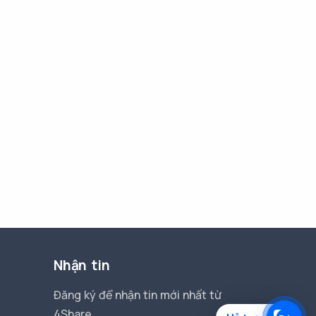
Nhận tin
Đăng ký để nhận tin mới nhất từ
4Share.