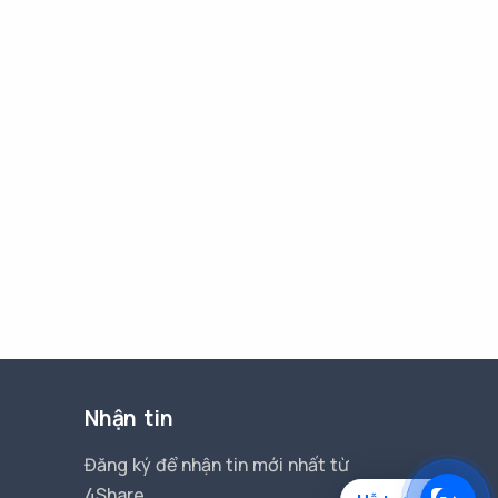
Nhận tin
Đăng ký để nhận tin mới nhất từ
4Share.