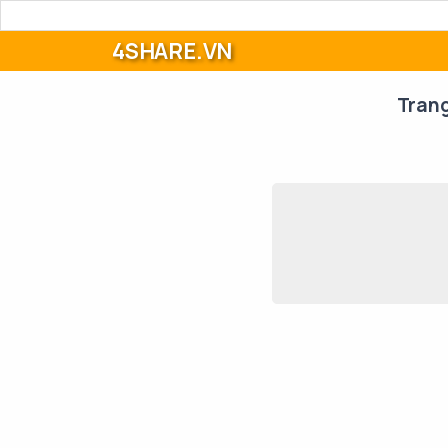
4SHARE.VN
Tran