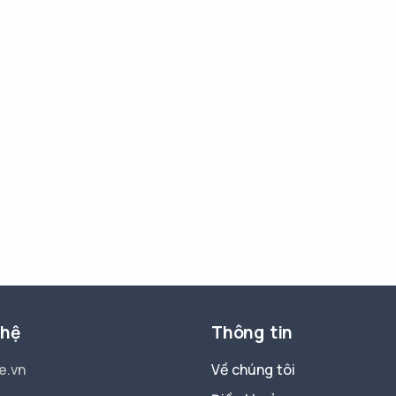
 hệ
Thông tin
e.vn
Về chúng tôi