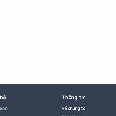
 hệ
Thông tin
e.vn
Về chúng tôi