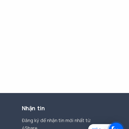
Nhận tin
Đăng ký để nhận tin mới nhất từ
4Share.