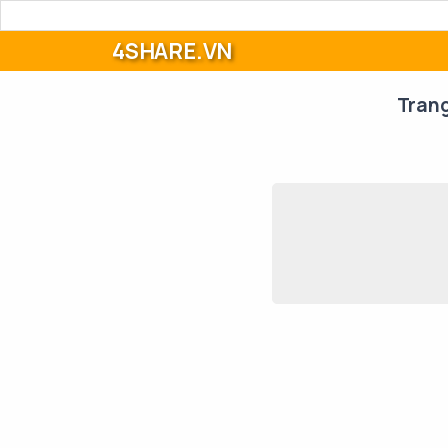
4SHARE.VN
Tran