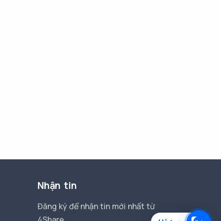
Nhận tin
Đăng ký để nhận tin mới nhất từ
4Share.