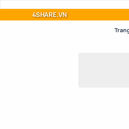
4SHARE.VN
Tran