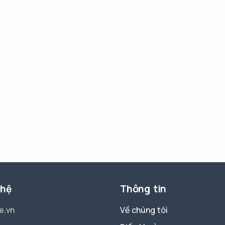
 hệ
Thông tin
e.vn
Về chúng tôi