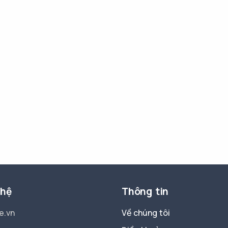
 hệ
Thông tin
e.vn
Về chúng tôi