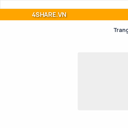
4SHARE.VN
Tran