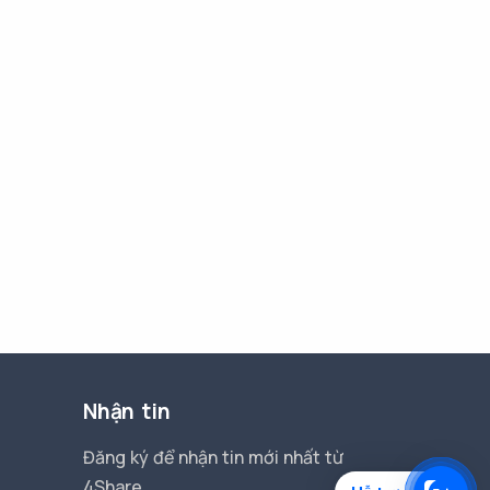
Nhận tin
Đăng ký để nhận tin mới nhất từ
4Share.