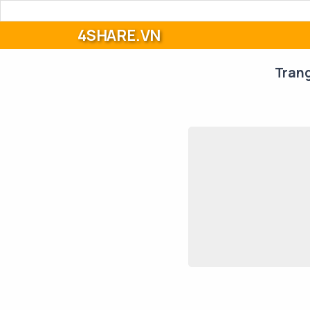
4SHARE.VN
Tran