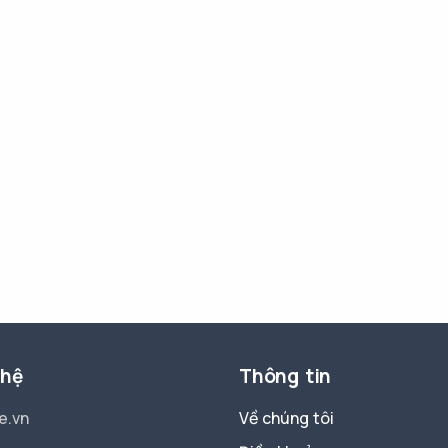
 hệ
Thông tin
e.vn
Về chúng tôi