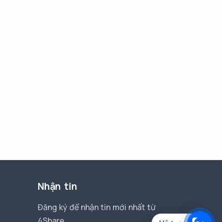
Nhận tin
Đăng ký để nhận tin mới nhất từ
4Share.