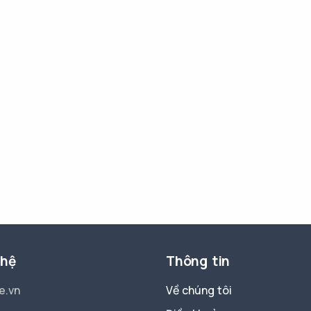
 hệ
Thông tin
e.vn
Về chúng tôi