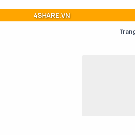
4SHARE.VN
Tran