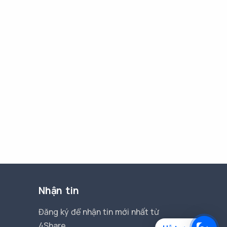
Nhận tin
Đăng ký để nhận tin mới nhất từ
4Share.