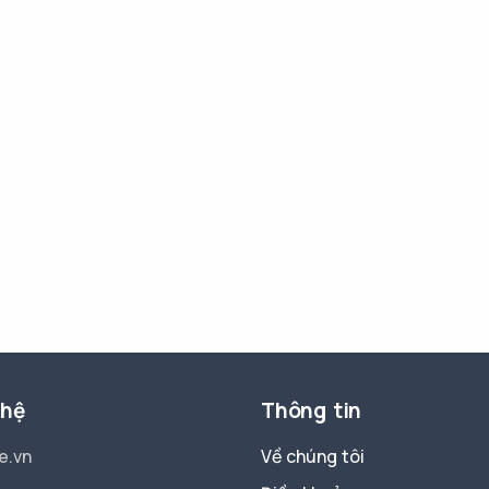
 hệ
Thông tin
e.vn
Về chúng tôi