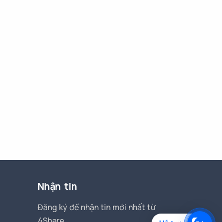
Nhận tin
Đăng ký để nhận tin mới nhất từ
4Share.