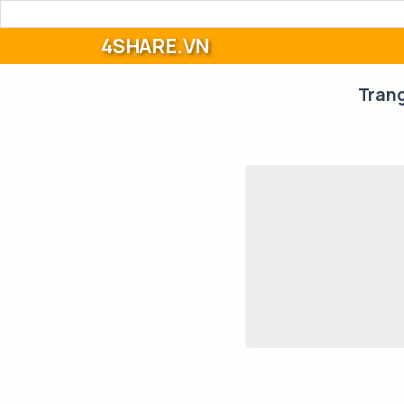
4SHARE.VN
Tran