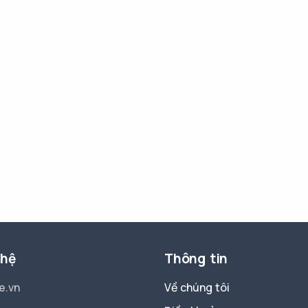
 hệ
Thông tin
e.vn
Về chúng tôi