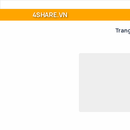
4SHARE.VN
Tran