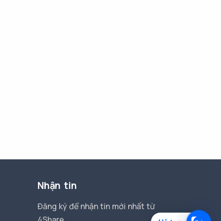
Nhận tin
Đăng ký để nhận tin mới nhất từ
4Share.