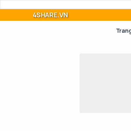
4SHARE.VN
Tran