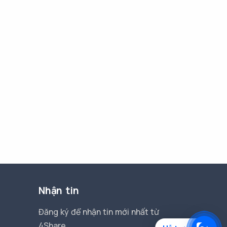
Nhận tin
Đăng ký để nhận tin mới nhất từ
4Share.