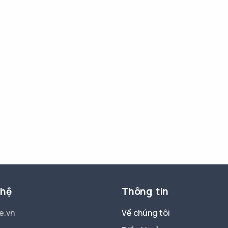
 hệ
Thông tin
e.vn
Về chúng tôi