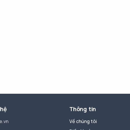
 hệ
Thông tin
e.vn
Về chúng tôi