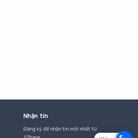
Nhận tin
Đăng ký để nhận tin mới nhất từ
4Share.