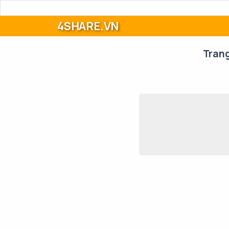
4SHARE.VN
Tran