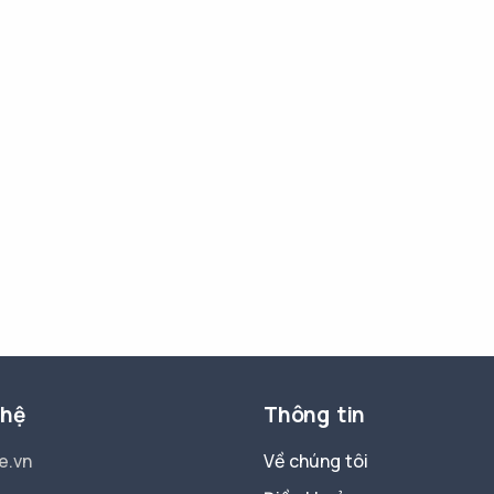
 hệ
Thông tin
e.vn
Về chúng tôi