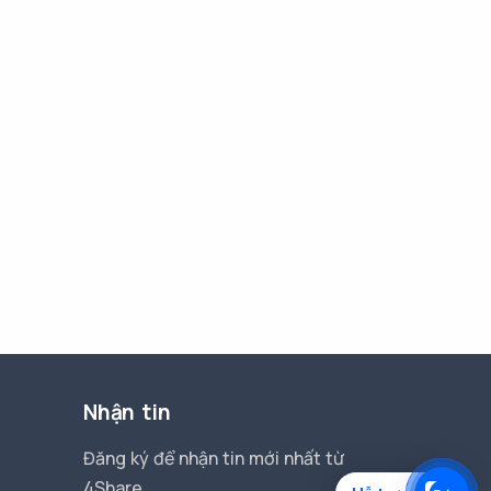
Nhận tin
Đăng ký để nhận tin mới nhất từ
4Share.