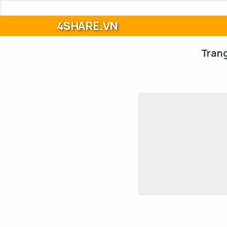
4SHARE.VN
Tran