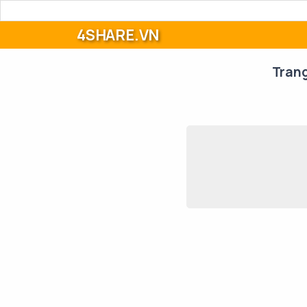
4SHARE.VN
Tran