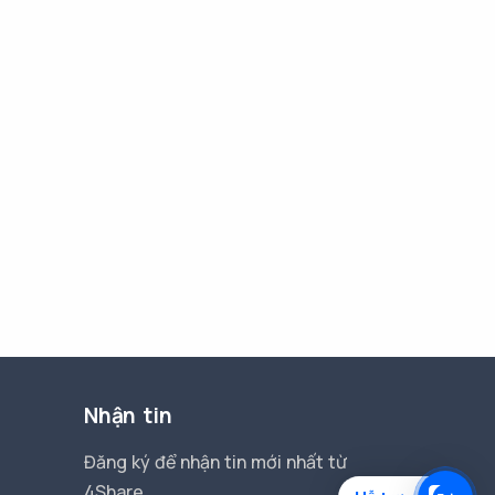
Nhận tin
Đăng ký để nhận tin mới nhất từ
4Share.