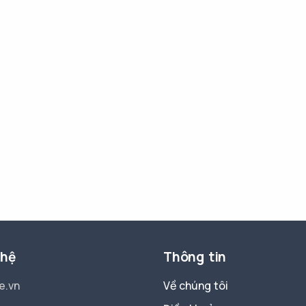
 hệ
Thông tin
e.vn
Về chúng tôi