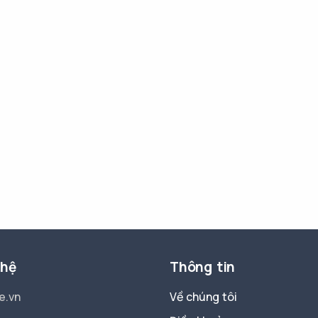
 hệ
Thông tin
e.vn
Về chúng tôi