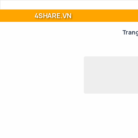
4SHARE.VN
Tran