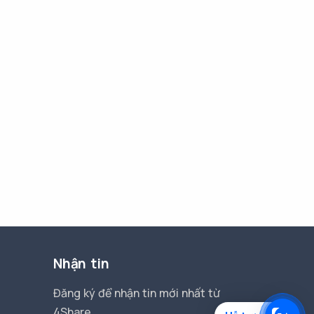
Nhận tin
Đăng ký để nhận tin mới nhất từ
4Share.