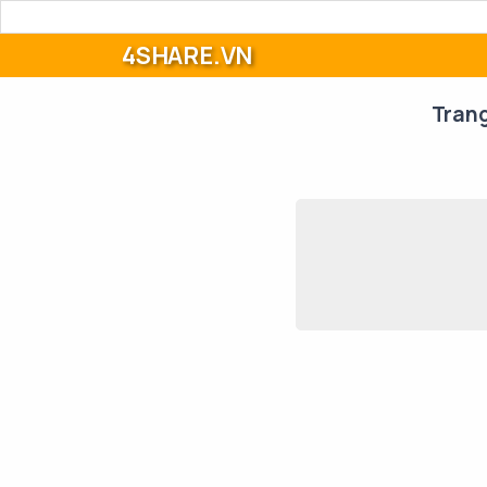
4SHARE.VN
Tran