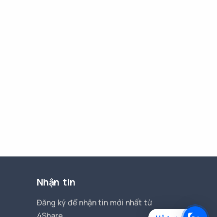
Nhận tin
Đăng ký để nhận tin mới nhất từ
4Share.