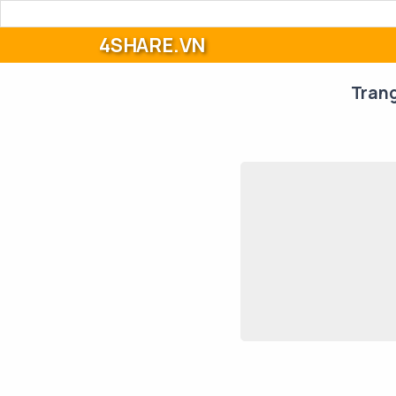
4SHARE.VN
Tran