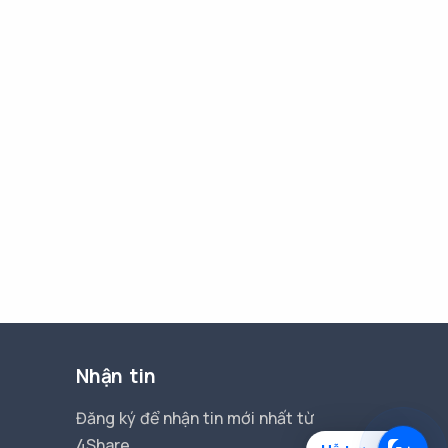
Nhận tin
Đăng ký để nhận tin mới nhất từ
4Share.