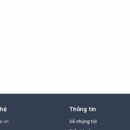
 hệ
Thông tin
e.vn
Về chúng tôi