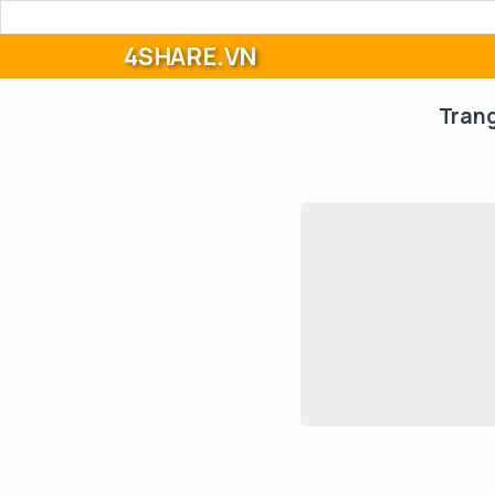
4SHARE.VN
Tran