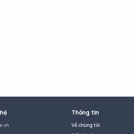
 hệ
Thông tin
e.vn
Về chúng tôi