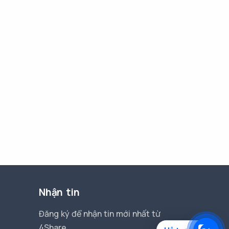
Nhận tin
Đăng ký để nhận tin mới nhất từ
4Share.