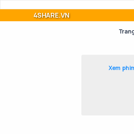
4SHARE.VN
Tran
Xem phim