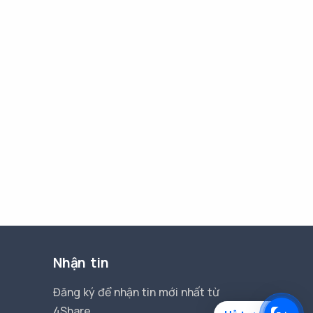
Nhận tin
Đăng ký để nhận tin mới nhất từ
4Share.