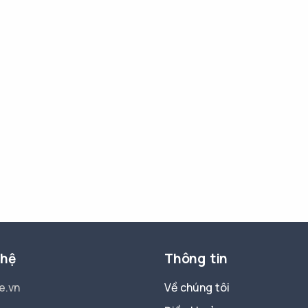
 hệ
Thông tin
e.vn
Về chúng tôi