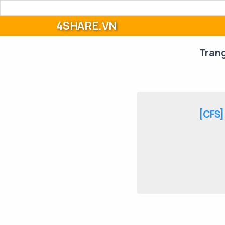
4SHARE.VN
Tran
[CFS]