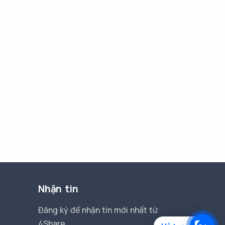
Nhận tin
Đăng ký để nhận tin mới nhất từ
4Share.