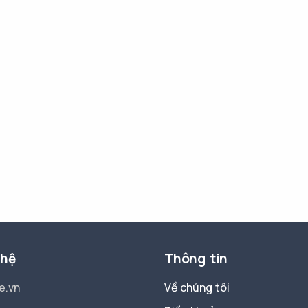
 hệ
Thông tin
e.vn
Về chúng tôi