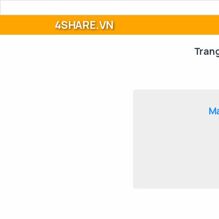
4SHARE.VN
Tran
Ma