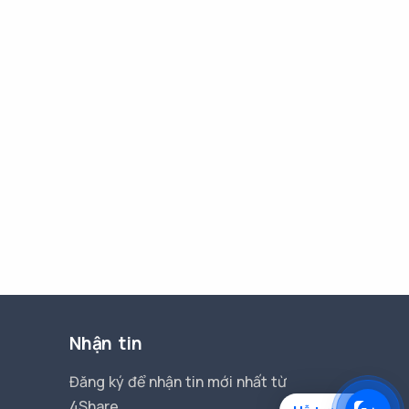
Nhận tin
Đăng ký để nhận tin mới nhất từ
4Share.