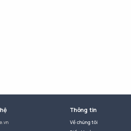
 hệ
Thông tin
e.vn
Về chúng tôi