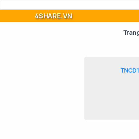
4SHARE.VN
Tran
TNCD16