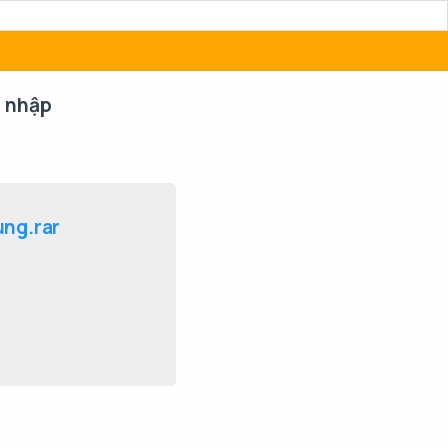
 nhập
ung.rar