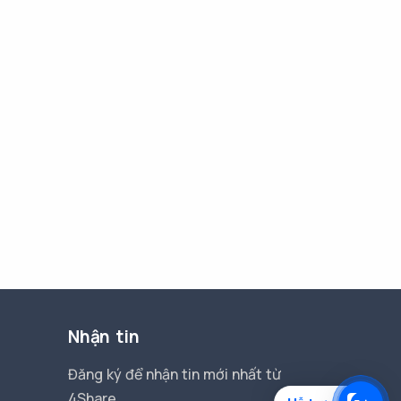
Nhận tin
Đăng ký để nhận tin mới nhất từ
4Share.