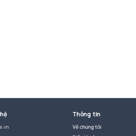
 hệ
Thông tin
e.vn
Về chúng tôi