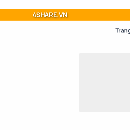
4SHARE.VN
Tran