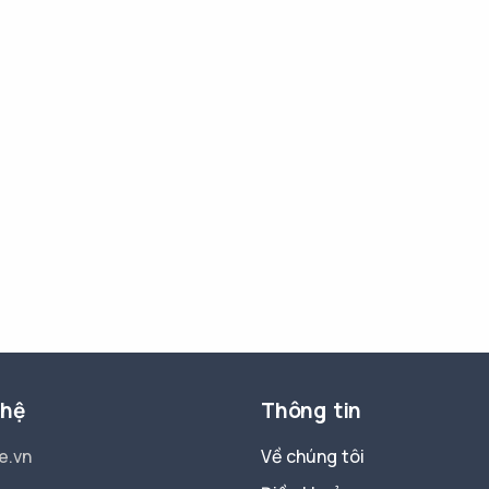
 hệ
Thông tin
e.vn
Về chúng tôi