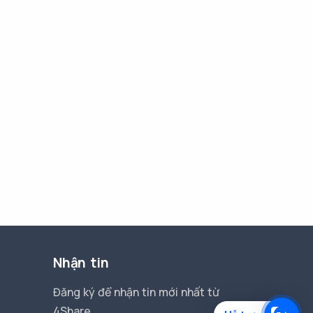
Nhận tin
Đăng ký để nhận tin mới nhất từ
4Share.