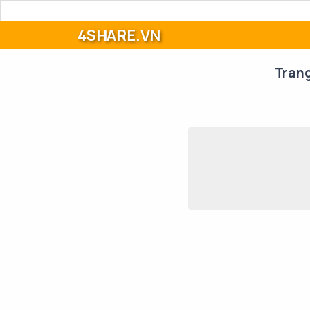
4SHARE.VN
Tran