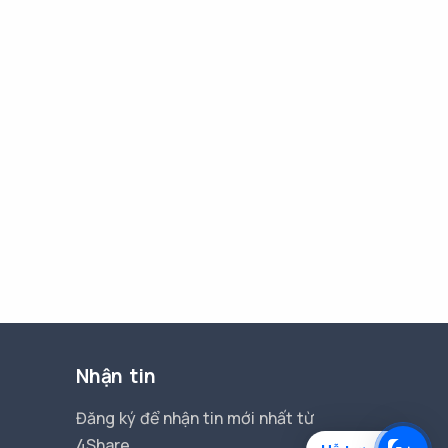
Nhận tin
Đăng ký để nhận tin mới nhất từ
4Share.