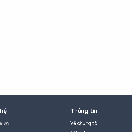
 hệ
Thông tin
e.vn
Về chúng tôi