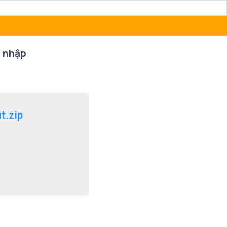
 nhập
t.zip