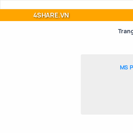
4SHARE.VN
Tran
MS P