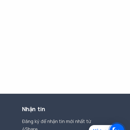
Nhận tin
Đăng ký để nhận tin mới nhất từ
4Share.