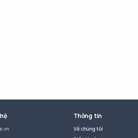
 hệ
Thông tin
e.vn
Về chúng tôi