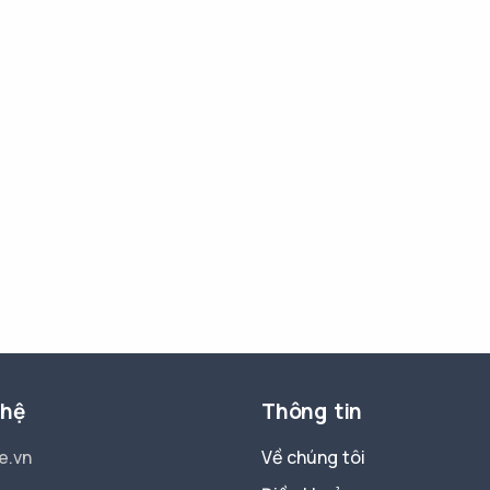
 hệ
Thông tin
e.vn
Về chúng tôi