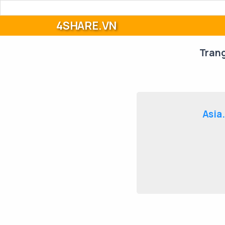
4SHARE.VN
Tran
Asia