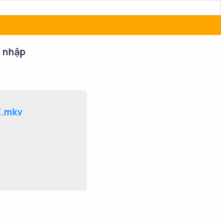
 nhập
E.mkv