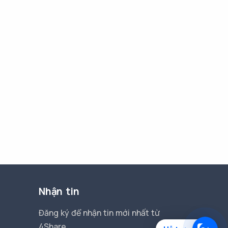
Nhận tin
Đăng ký để nhận tin mới nhất từ
4Share.