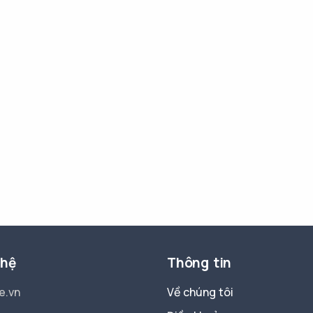
 hệ
Thông tin
e.vn
Về chúng tôi