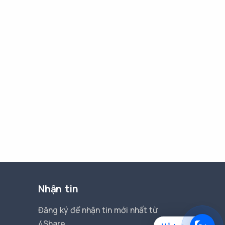
Nhận tin
Đăng ký để nhận tin mới nhất từ
4Share.