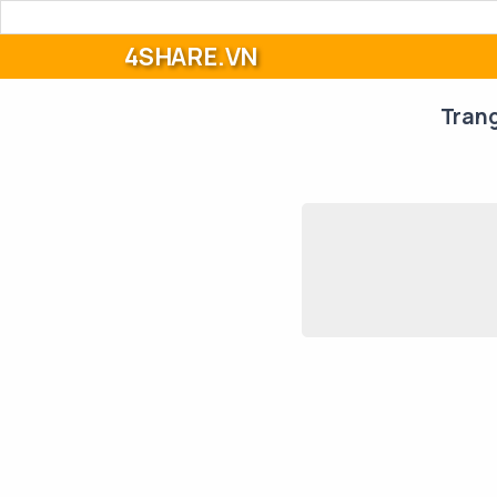
4SHARE.VN
Tran