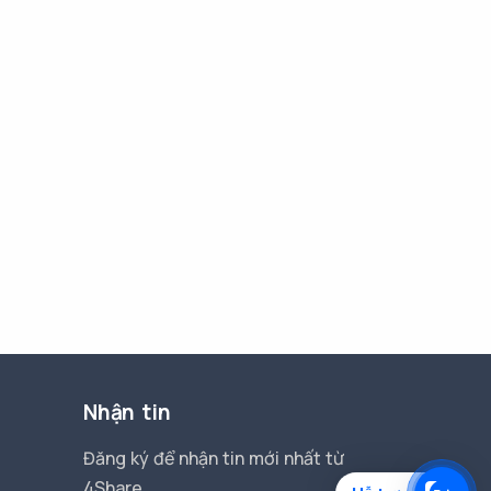
Nhận tin
Đăng ký để nhận tin mới nhất từ
4Share.