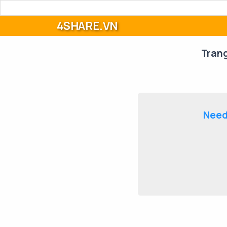
4SHARE.VN
Tran
Need