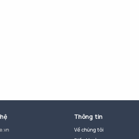
 hệ
Thông tin
e.vn
Về chúng tôi