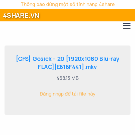
Thông báo dừng một số tính năng 4share
4SHARE.VN
[CFS] Gosick - 20 [1920x1080 Blu-ray
FLAC][E616F441].mkv
468.15 MB
Đăng nhập để tải file này