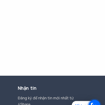
Nhận tin
Đăng ký để nhận tin mới nhất từ
4Share.