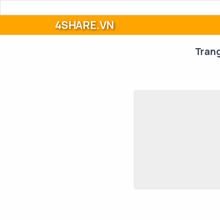
4SHARE.VN
Tran