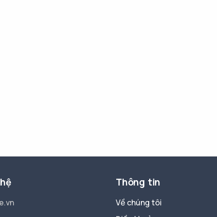
 hệ
Thông tin
e.vn
Về chúng tôi