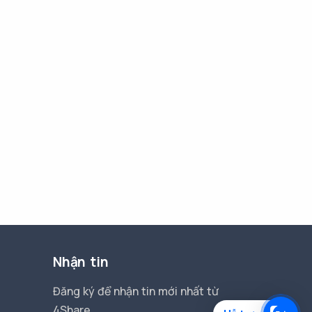
Nhận tin
Đăng ký để nhận tin mới nhất từ
4Share.