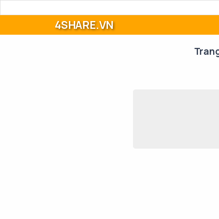
4SHARE.VN
Tran