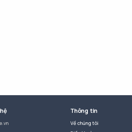
 hệ
Thông tin
e.vn
Về chúng tôi