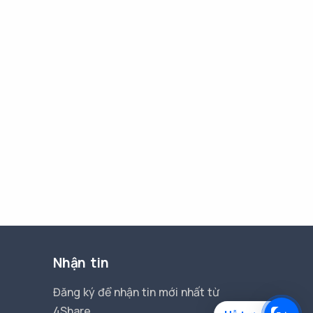
Nhận tin
Đăng ký để nhận tin mới nhất từ
4Share.