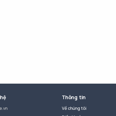
 hệ
Thông tin
e.vn
Về chúng tôi