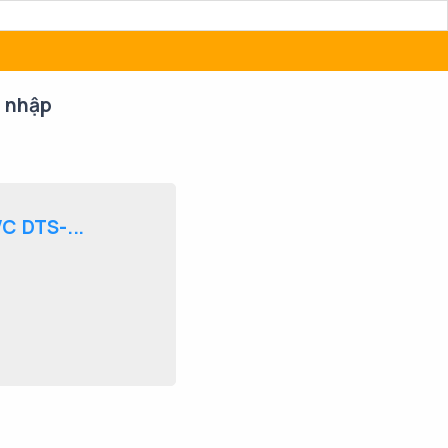
 nhập
C DTS-...