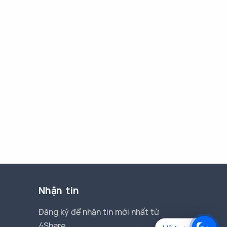
Nhận tin
Đăng ký để nhận tin mới nhất từ
4Share.