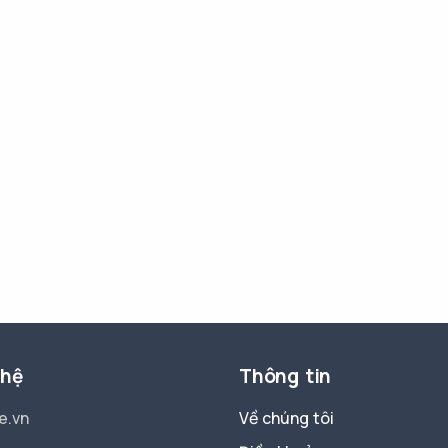
 hệ
Thông tin
e.vn
Về chúng tôi