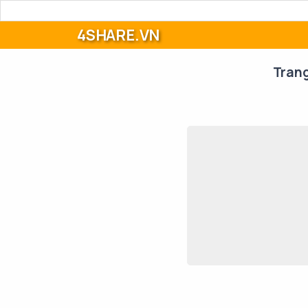
4SHARE.VN
Tran