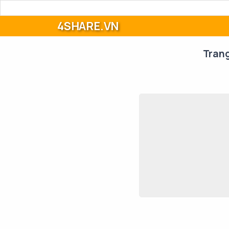
4SHARE.VN
Tran