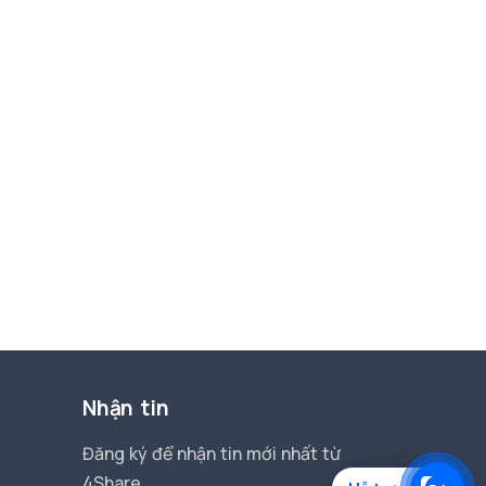
Nhận tin
Đăng ký để nhận tin mới nhất từ
4Share.