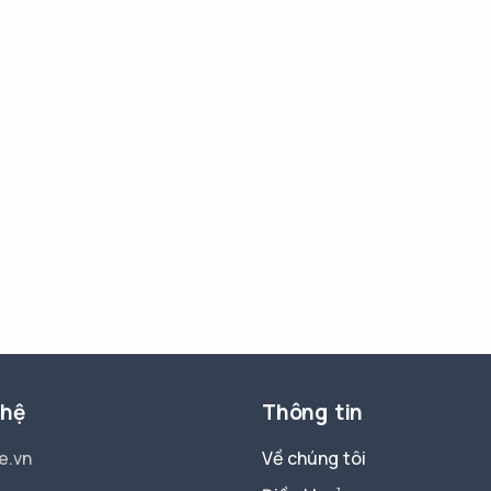
 hệ
Thông tin
e.vn
Về chúng tôi