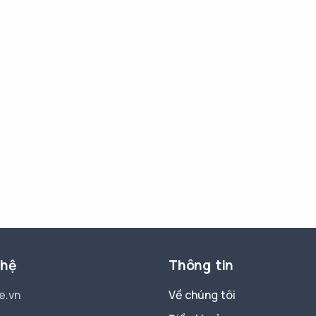
 hệ
Thông tin
e.vn
Về chúng tôi