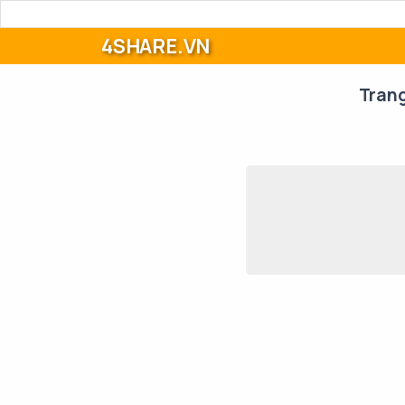
4SHARE.VN
Tran