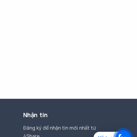
Nhận tin
Đăng ký để nhận tin mới nhất từ
4Share.