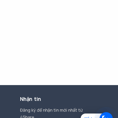
Nhận tin
Đăng ký để nhận tin mới nhất từ
4Share.