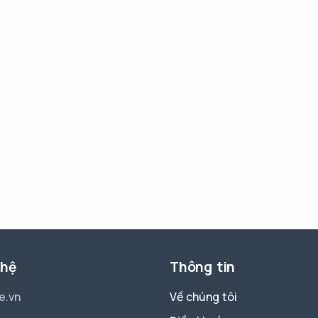
 hệ
Thông tin
e.vn
Về chúng tôi