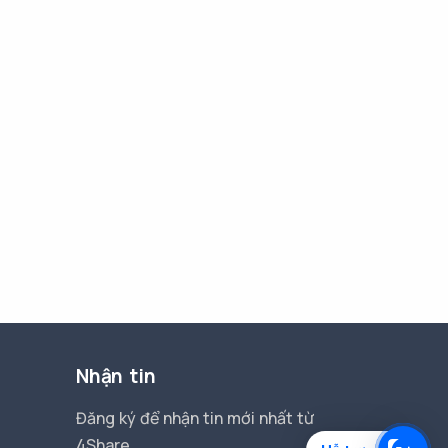
Nhận tin
Đăng ký để nhận tin mới nhất từ
4Share.