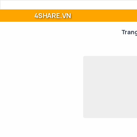
4SHARE.VN
Tran