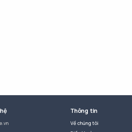
 hệ
Thông tin
e.vn
Về chúng tôi