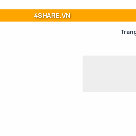
4SHARE.VN
Tran