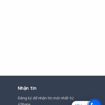
Nhận tin
Đăng ký để nhận tin mới nhất từ
4Share.