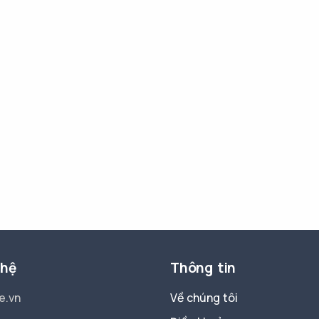
 hệ
Thông tin
e.vn
Về chúng tôi