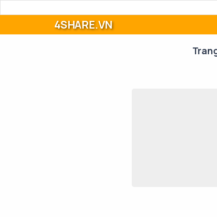
4SHARE.VN
Tran