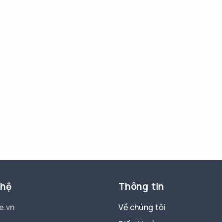
 hệ
Thông tin
e.vn
Về chúng tôi