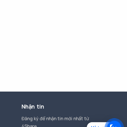
Nhận tin
Đăng ký để nhận tin mới nhất từ
4Share.