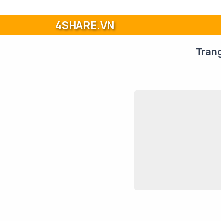
4SHARE.VN
Tran