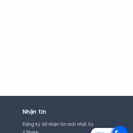
Nhận tin
Đăng ký để nhận tin mới nhất từ
4Share.