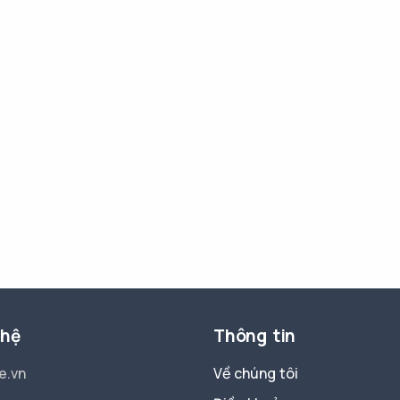
 hệ
Thông tin
e.vn
Về chúng tôi